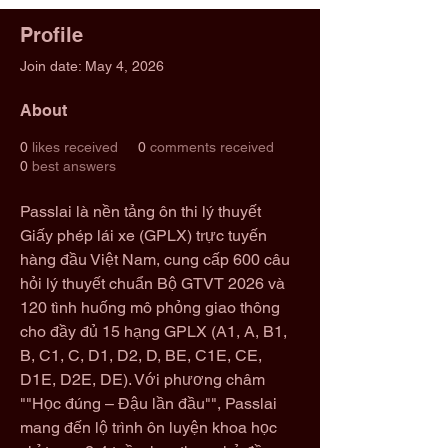
Profile
Join date: May 4, 2026
About
0
likes received
0
comments received
0
best answers
Passlai là nền tảng ôn thi lý thuyết 
Giấy phép lái xe (GPLX) trực tuyến 
hàng đầu Việt Nam, cung cấp 600 câu 
hỏi lý thuyết chuẩn Bộ GTVT 2026 và 
120 tình huống mô phỏng giao thông 
cho đầy đủ 15 hạng GPLX (A1, A, B1, 
B, C1, C, D1, D2, D, BE, C1E, CE, 
D1E, D2E, DE). Với phương châm 
""Học đúng – Đậu lần đầu"", Passlai 
mang đến lộ trình ôn luyện khoa học 