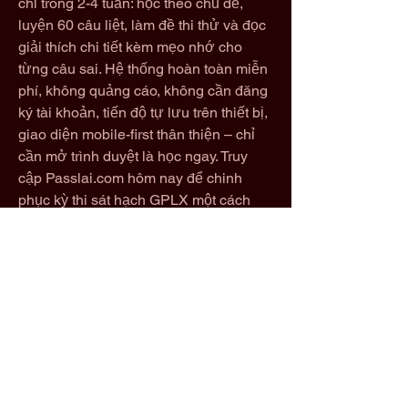
chỉ trong 2-4 tuần: học theo chủ đề, 
luyện 60 câu liệt, làm đề thi thử và đọc 
giải thích chi tiết kèm mẹo nhớ cho 
từng câu sai. Hệ thống hoàn toàn miễn 
phí, không quảng cáo, không cần đăng 
ký tài khoản, tiến độ tự lưu trên thiết bị, 
giao diện mobile-first thân thiện – chỉ 
cần mở trình duyệt là học ngay. Truy 
cập Passlai.com hôm nay để chinh 
phục kỳ thi sát hạch GPLX một cách 
dễ dàng và tự tin nhất! Thông tin liên 
hệ: Địa chỉ: 280 T4 Đ. Lê Văn Việt, Khu 
phố 4, Tăng Nhơn Phú, TP. Thủ Đức, 
Hồ Chí Minh, Việt Nam Phone: 
0908415854 Postal Code: 700000 
Email: passlaicom@gmail.com 
Website:  
https://passlai.com/
 #passlai 
#passlaicom #onthigplx #lythuyetlaixe 
#thithugplx