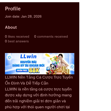
Profile
Join date: Jan 28, 2026
About
0
likes received
0
comments received
0
best answers
LLWIN Nền Tảng Cá Cược Trực Tuyến 
Ổn Định Và Dễ Tiếp Cận
LLWIN là nền tảng cá cược trực tuyến 
được xây dựng với định hướng mang 
đến trải nghiệm giải trí đơn giản và 
phù hợp với thói quen người chơi tại 