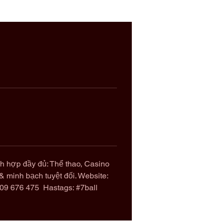
ch hợp đầy đủ: Thể thao, Casino 
 minh bạch tuyệt đối. Website: 
9 676 475  Hastags: #7ball 