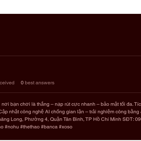
ceived
0
best answers
 nơi bạn chơi là thắng – nạp rút cực nhanh – bảo mật tối đa. Tí
Cập nhật công nghệ AI chống gian lận – trải nghiệm công bằng &
hăng Long, Phường 4, Quận Tân Bình, TP Hồ Chí Minh SĐT: 090
no #nohu #thethao #banca #xoso