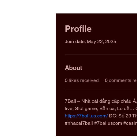
Profile
Join date: May 22, 2025
About
0
likes received
0
comments re
7Ball – Nhà cái đẳng cấp châu Á,
live, Slot game, Bắn cá, Lô đề… 
https://7ball.us.com/
 ĐC: Số 29 T
#nhacai7ball #7balluscom #casi