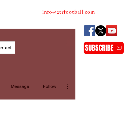
info@2trfootball.com
SUBSCRIBE
ntact
More actions
Message
Follow