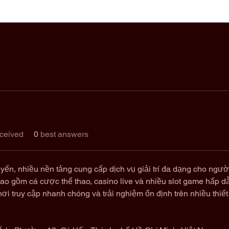
ceived
0
best answers
uyến, nhiều nền tảng cung cấp dịch vụ giải trí đa dạng cho ngườ
ao gồm cá cược thể thao, casino live và nhiều slot game hấp 
i truy cập nhanh chóng và trải nghiệm ổn định trên nhiều thiết 