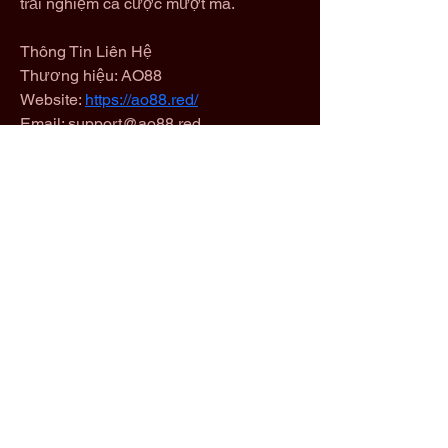
trải nghiệm cá cược mượt mà.
Thông Tin Liên Hệ
Thương hiệu: AO88
Website: 
https://ao88.red/
Email: support@ao88.red
Hotline: 0946 281 739
Địa chỉ: 12 Trương Hoàng Thanh, Bảy 
Hiền, Hồ Chí Minh, Việt Nam
Zipcode: 700000
Hashtags
#ao88 #ao88casino #slotgameao88 
#nhacaiao88 #dangkyao88
Email: info@2trfootball.com
Phone: 02076970545
SUBSCRIBE