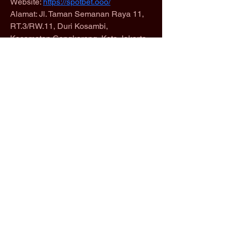
Website: 
https://spotbet.ooo/
Alamat: Jl. Taman Semanan Raya 11, 
RT.3/RW.11, Duri Kosambi, 
Kecamatan Cengkareng, Kota Jakarta 
Barat, Daerah Khusus Ibukota Jakarta 
11750, Indonesia
Email: spotbet.ooo@gmail.com
Telepon: (+62) 2516 12562190
#spotbet, #spotbet_game, 
#spotbet_casino, #spotbet_cong_game
Email: info@2trfootball.com
Phone: 02076970545
SUBSCRIBE
Privacy Policy
Contact Us