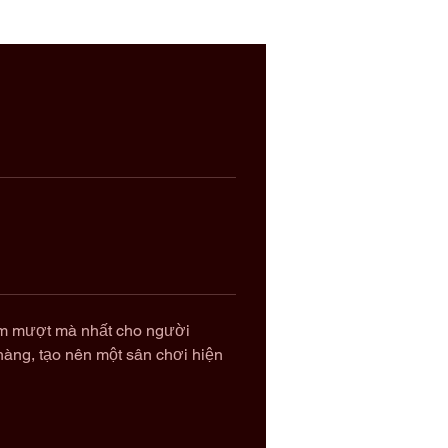
iệm mượt mà nhất cho người 
àng, tạo nên một sân chơi hiện 