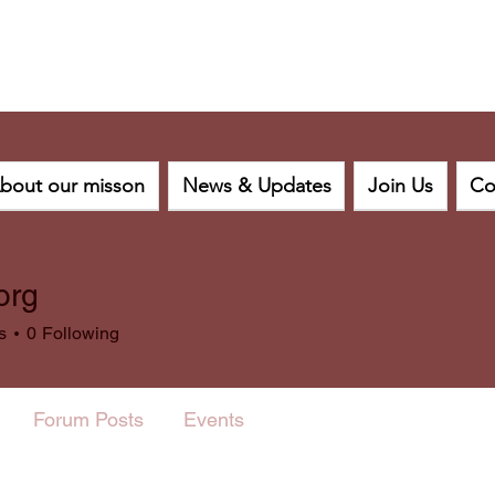
bout our misson
News & Updates
Join Us
Co
org
s
0
Following
Forum Posts
Events