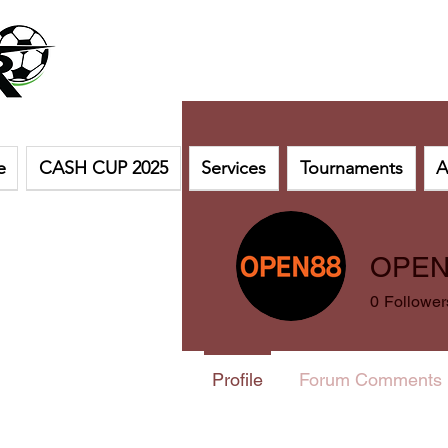
e
CASH CUP 2025
Services
Tournaments
A
OPEN
0
Follower
Profile
Forum Comments