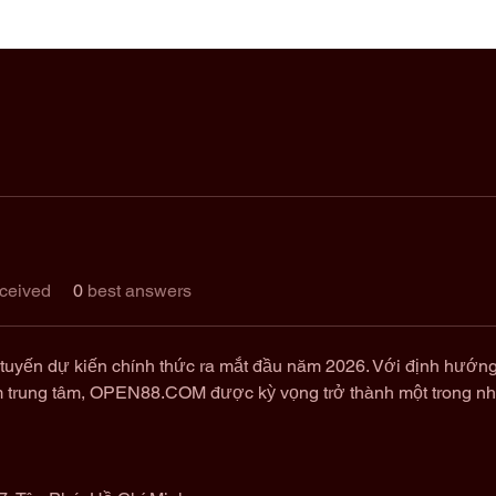
ceived
0
best answers
tuyến dự kiến chính thức ra mắt đầu năm 2026. Với định hướng 
àm trung tâm, OPEN88.COM được kỳ vọng trở thành một trong nh