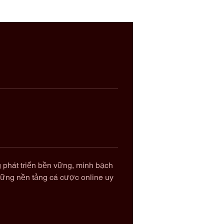
phát triển bền vững, minh bạch 
ững nền tảng cá cược online uy 