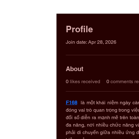
Profile
Join date: Apr 28, 2026
About
0
likes received
0
comments re
F168
là một khái niệm ngày cà
đóng vai trò quan trọng trong việ
đổi số diễn ra mạnh mẽ trên toà
đa năng, nơi nhiều chức năng và
phải di chuyển giữa nhiều ứng 