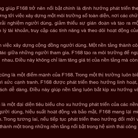
g giúp F168 trở nên nổi bật chính là định hướng phát triển the
ng tới việc xây dựng một môi trường số toàn diện, nơi các chức
trải nghiệm người dùng, giảm thiểu sự gián đoạn và tạo ra một
lý tài khoản, truy cập các tính năng và theo dõi hoạt động c
n việc xây dựng cộng đồng người dùng. Một nền tảng thành c
ác giữa những người tham gia. F168 tạo ra môi trường để người
ẫn nhau. Điều này không chỉ làm tăng giá trị của nền tảng mà cò
ng là một điểm mạnh của F168. Trong một thị trường luôn biến
y trì sức cạnh tranh. F168 được phát triển theo hướng linh hoạt
ách dễ dàng. Điều này giúp nền tảng luôn bắt kịp xu hướng v
à một đại diện tiêu biểu cho xu hướng phát triển của các nền 
 người dùng, hiệu suất hoạt động và bảo mật, F168 mang lại mộ
. Trong tương lai, nếu tiếp tục phát triển theo hướng đổi mới 
thành một trong những nền tảng nổi bật trong hệ sinh thái công