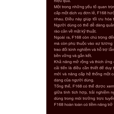
hiệu quả.
Một trong những yếu tố quan trọn
cấp một dịch vụ đơn lẻ, F168 hướ
nhau. Điều này giúp tối ưu hóa 
Người dùng có thể dễ dàng quản 
rào cản về mặt kỹ thuật.
Ngoài ra, F168 còn chú trọng đế
mà còn phụ thuộc vào sự tương t
trao đổi kinh nghiệm và hỗ trợ l
bền vững và gắn kết.
Khả năng mở rộng và thích ứng cũ
cải tiến là điều cần thiết để du
mới và nâng cấp hệ thống một c
dạng của người dùng.
Tổng thể, F168 có thể được xem l
giữa tính tích hợp, trải nghiệm
dùng trong môi trường trực tuyến
F168 hoàn toàn có tiềm năng trở 