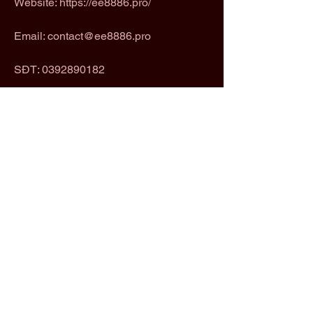
Website: https://ee8886.pro/
Email: contact@ee8886.pro
SĐT: 0392890182
Địa chỉ: 84 Đường Trần Thị Trọng, 
Phường 15, Tân Bình, Thành phố Hồ 
Chí Minh, Việt Nam.
Hastag: #ee88 #ee88_app #ee88com 
#trang_chu_ee88 #ee88casino 
#ee8886
Email: info@2trfootball.com
Phone: 02076970545
SUBSCRIBE