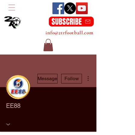
SUBSCRIBE
info@2trfootball.com
More actions
Message
Follow
EE88