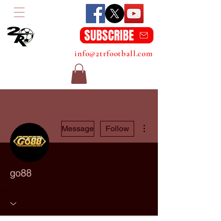
SUBSCRIBE
info@2trfootball.com
More actions
Message
Follow
go88