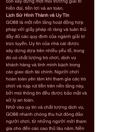
còn xây dựng một môi trường giải trí 
hiện đại, tiện lợi và an toàn.
Lịch Sử Hình Thành và Uy Tín
GO88 là một nền tảng hoạt động hợp 
pháp với giấy phép rõ ràng và tuân thủ 
đầy đủ các quy định của ngành giải trí 
trực tuyến. Uy tín của nhà cái được 
xây dựng dựa trên nhiều yếu tố, trong 
đó có chất lượng trò chơi, dịch vụ 
khách hàng và tính minh bạch trong 
các giao dịch tài chính. Người chơi 
hoàn toàn yên tâm khi tham gia các trò 
chơi và nạp rút tiền trên nền tảng này, 
bởi mọi thông tin đều được bảo mật và 
xử lý an toàn.
Nhờ vào uy tín và chất lượng dịch vụ, 
GO88 nhanh chóng thu hút đông đảo 
người chơi, từ những người mới tham 
gia cho đến các cao thủ lâu năm. Nền 