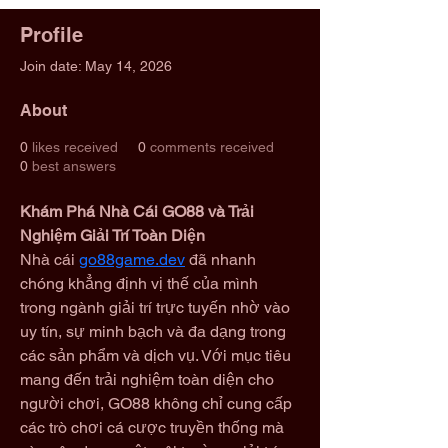
Profile
Join date: May 14, 2026
About
0
likes received
0
comments received
0
best answers
Khám Phá Nhà Cái GO88 và Trải 
Nghiệm Giải Trí Toàn Diện
Nhà cái 
go88game.dev
 đã nhanh 
chóng khẳng định vị thế của mình 
trong ngành giải trí trực tuyến nhờ vào 
uy tín, sự minh bạch và đa dạng trong 
các sản phẩm và dịch vụ. Với mục tiêu 
mang đến trải nghiệm toàn diện cho 
người chơi, GO88 không chỉ cung cấp 
các trò chơi cá cược truyền thống mà 