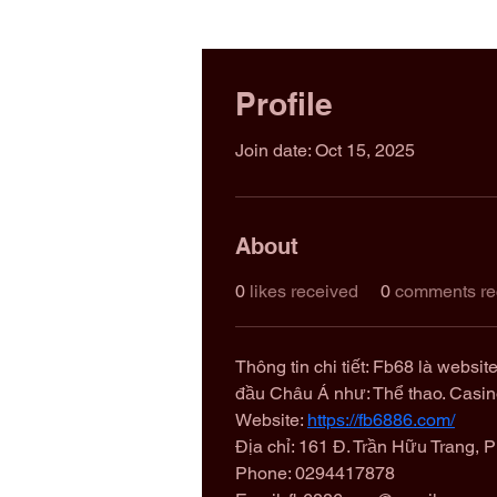
Profile
Join date: Oct 15, 2025
About
0
likes received
0
comments re
Thông tin chi tiết: Fb68 là websi
đầu Châu Á như: Thể thao. Casino
Website: 
https://fb6886.com/
Địa chỉ: 161 Đ. Trần Hữu Trang,
Phone: 0294417878