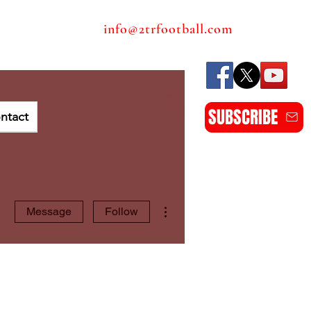
info@2trfootball.com
SUBSCRIBE
ntact
More actions
Message
Follow