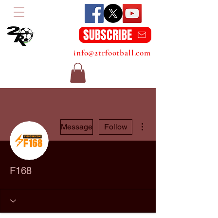
SUBSCRIBE
info@2trfootball.com
More actions
Message
Follow
F168