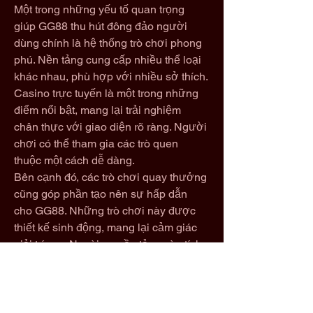
Một trong những yếu tố quan trọng 
giúp GG88 thu hút đông đảo người 
dùng chính là hệ thống trò chơi phong 
phú. Nền tảng cung cấp nhiều thể loại 
khác nhau, phù hợp với nhiều sở thích.
Casino trực tuyến là một trong những 
điểm nổi bật, mang lại trải nghiệm 
chân thực với giao diện rõ ràng. Người 
chơi có thể tham gia các trò quen 
thuộc một cách dễ dàng.
Bên cạnh đó, các trò chơi quay thưởng 
cũng góp phần tạo nên sự hấp dẫn 
cho GG88. Những trò chơi này được 
thiết kế sinh động, mang lại cảm giác 
giải trí cao. Ngoài ra, nền tảng còn tích 
hợp nhiều sản phẩm khác, giúp người 
dùng có thêm lựa chọn.