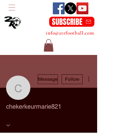
SUBSCRIBE
info@2trfootball.com
More actions
Message
Follow
chekerkeurmarie821
chekerkeurmarie821