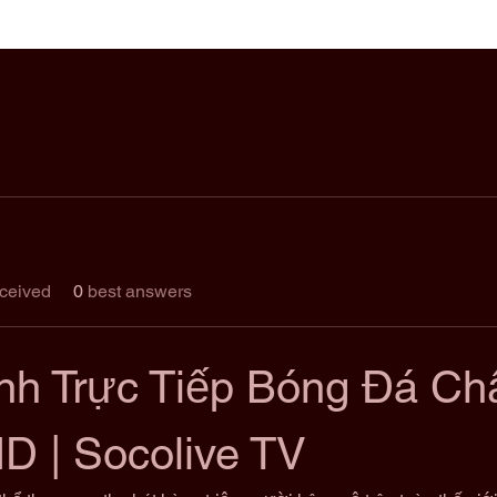
ceived
0
best answers
ênh Trực Tiếp Bóng Đá Ch
D | Socolive TV