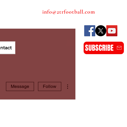
info@2trfootball.com
SUBSCRIBE
ntact
More actions
Message
Follow