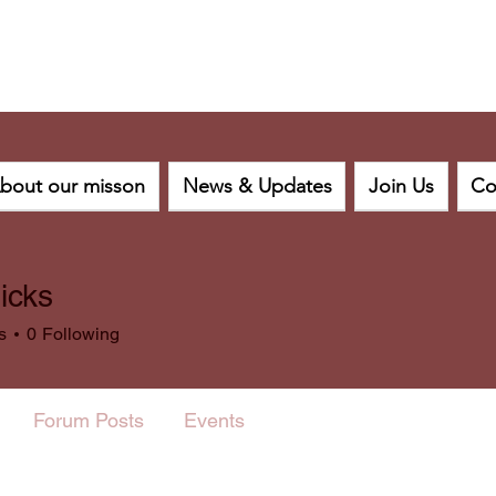
bout our misson
News & Updates
Join Us
Co
icks
s
0
Following
Forum Posts
Events