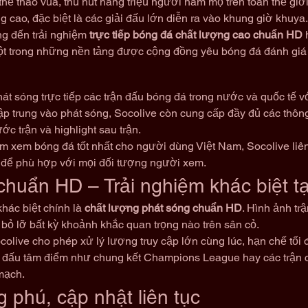
hể thao vua, thu hút hàng triệu người hâm mộ trên toàn thế giớ
 cao, đặc biệt là các giải đấu lớn diễn ra vào khung giờ khuya.
ng đến trải nghiệm 
trực tiếp bóng đá chất lượng cao chuẩn HD
 
ột trong những nền tảng được cộng đồng yêu bóng đá đánh giá 
át sóng trực tiếp các trận đấu bóng đá trong nước và quốc tế v
p trung vào phát sóng, Socolive còn cung cấp đầy đủ các thông
ước trận và highlight sau trận.
m xem bóng đá tốt nhất cho người dùng Việt Nam, Socolive liên 
n để phù hợp với mọi đối tượng người xem.
chuẩn HD – Trải nghiệm khác biệt tạ
hác biệt chính là 
chất lượng phát sóng chuẩn HD
. Hình ảnh tr
ỏ lỡ bất kỳ khoảnh khắc quan trọng nào trên sân cỏ.
ive cho phép xử lý lượng truy cập lớn cùng lúc, hạn chế tối đa
n đấu tâm điểm như chung kết Champions League hay các trận có 
mạch.
 phú, cập nhật liên tục