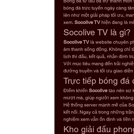
Bóng đá từ lâu đã trở thành môn t
bóng đá trực tuyến ngày càng tăng
lên như một giải pháp tối ưu, ma
xem. 
Socolive TV
 hiện đang là m
Socolive TV là gì?
Socolive TV
 là website chuyên ph
âm thanh sống động. Không chỉ tậ
lịch thi đấu, kết quả, nhận định tr
Với mục tiêu mang đến trải nghiệ
đường truyền và tối ưu giao diệ
Trực tiếp bóng đá 
Điểm khiến 
Socolive
 tạo nên sự k
mượt mà, giúp người xem không b
Hệ thống server mạnh mẽ của Socol
kết nối. Ngay cả trong những trậ
nghiệm xem vẫn ổn định và liền 
Kho giải đấu phong