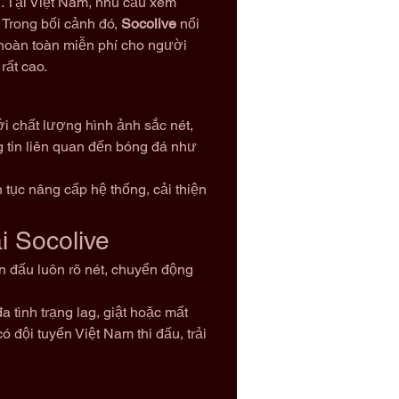
i. Tại Việt Nam, nhu cầu xem 
 Trong bối cảnh đó, 
Socolive
 nổi 
hoàn toàn miễn phí cho người 
rất cao.
ới chất lượng hình ảnh sắc nét, 
 tin liên quan đến bóng đá như 
tục nâng cấp hệ thống, cải thiện 
i Socolive
ận đấu luôn rõ nét, chuyển động 
 tình trạng lag, giật hoặc mất 
đội tuyển Việt Nam thi đấu, trải 