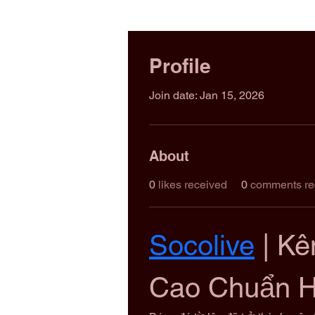
Profile
Join date: Jan 15, 2026
About
0
likes received
0
comments re
Socolive
 | K
Cao Chuẩn H